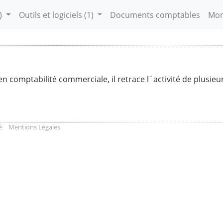
)
Outils et logiciels
(1)
Documents comptables
Mon
en comptabilité commerciale, il retrace l´activité de plusieu
é
Mentions Légales