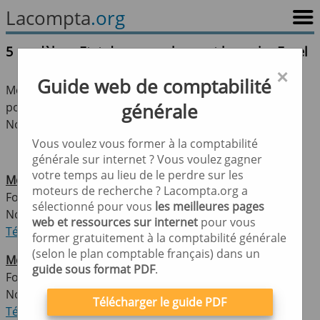
Lacompta
.org
5 modèles : Etat de rapprochement bancaire Excel
×
Guide web de comptabilité
Modèles sous format Excel : état de rapprochement et
pointage bancaire.
générale
Nombre de modèles : cinq modèles (4 xls,1 xlsx).
Vous voulez vous former à la comptabilité
générale sur internet ? Vous voulez gagner
votre temps au lieu de le perdre sur les
Modèle 1 : fr.excelworld.net
moteurs de recherche ? Lacompta.org a
Format : xls
sélectionné pour vous
les meilleures pages
Note de la rédaction : 4/5
web et ressources sur internet
pour vous
Télécharger le modèle
former gratuitement à la comptabilité générale
(selon le plan comptable français) dans un
Modèle 2 : excel-downloads.com
guide sous format PDF
.
Format : xls
Note de la rédaction : 4/5
Télécharger le guide PDF
Télécharger le modèle