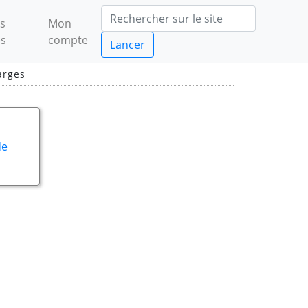
s
Mon
es
compte
Lancer
arges
de