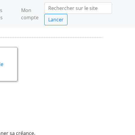
s
Mon
es
compte
Lancer
s
de
nner sa créance.