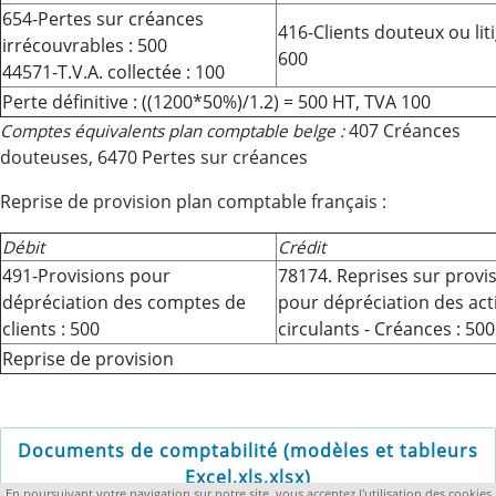
654-Pertes sur créances
416-Clients douteux ou liti
irrécouvrables : 500
600
44571-T.V.A. collectée : 100
Perte définitive : ((1200*50%)/1.2) = 500 HT, TVA 100
407 Créances
Comptes équivalents
plan comptable belge :
douteuses, 6470 Pertes sur créances
Reprise de provision plan comptable français :
Débit
Crédit
491-Provisions pour
78174. Reprises sur provi
dépréciation des comptes de
pour dépréciation des acti
clients : 500
circulants - Créances : 500
Reprise de provision
Documents de comptabilité (modèles et tableurs
Excel,xls,xlsx)
En poursuivant votre navigation sur notre site, vous acceptez l'utilisation des cookies