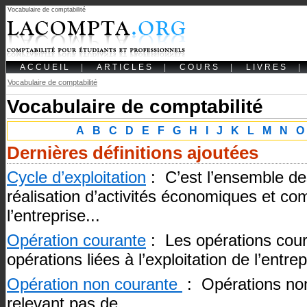
Vocabulaire de comptabilité
ACCUEIL
|
ARTICLES
|
COURS
|
LIVRES
|
Vocabulaire de comptabilité
Vocabulaire de comptabilité
A
B
C
D
E
F
G
H
I
J
K
L
M
N
O
Dernières définitions ajoutées
Cycle d’exploitation
: C’est l’ensemble de
réalisation d’activités économiques et co
l’entreprise...
Opération courante
: Les opérations cour
opérations liées à l’exploitation de l’entrep
Opération non courante
: Opérations non 
relevant pas de...