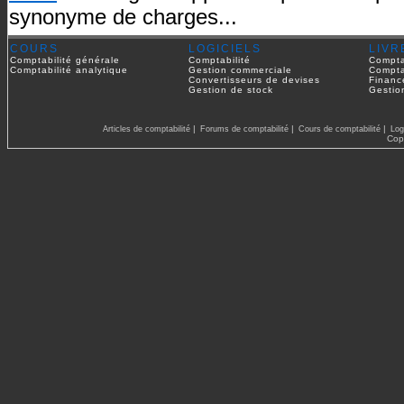
synonyme de charges...
COURS
LOGICIELS
LIVR
Comptabilité générale
Comptabilité
Compta
Comptabilité analytique
Gestion commerciale
Compta
Convertisseurs de devises
Financ
Gestion de stock
Gestio
|
|
|
Articles de comptabilité
Forums de comptabilité
Cours de comptabilité
Log
Cop