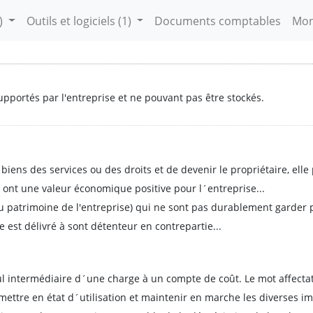
)
Outils et logiciels
(1)
Documents comptables
Mon
upportés par l'entreprise et ne pouvant pas être stockés.
s biens des services ou des droits et de devenir le propriétaire, elle 
 ont une valeur économique positive pour l´entreprise...
 patrimoine de l'entreprise) qui ne sont pas durablement garder par 
le est délivré à sont détenteur en contrepartie...
ul intermédiaire d´une charge à un compte de coût. Le mot affectat
mettre en état d´utilisation et maintenir en marche les diverses i