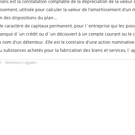
ns est la constatation comptable de la dépréciation de la valeur de
sement, utilisée pour calculer la valeur de l'amortissement d'un m
 des dispositions du plan...
le caractère de capitaux permanent, pour l´entreprise qui les possè
banque d´un crédit ou d´un découvert à un compte courant ou le cl
u nom d'un détenteur. Elle est le contraire d'une action nominative
ou substances achetés pour la fabrication des biens et services, l
é
Mentions Légales