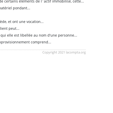
 certains éléments de l´actif immobilisé, cette...
atériel pondant...
de, et ont une vocation...
ient peut...
 qui elle est libellée au nom d'une personne...
´approvisionnement comprend...
Copyright 2021 lacompta.org