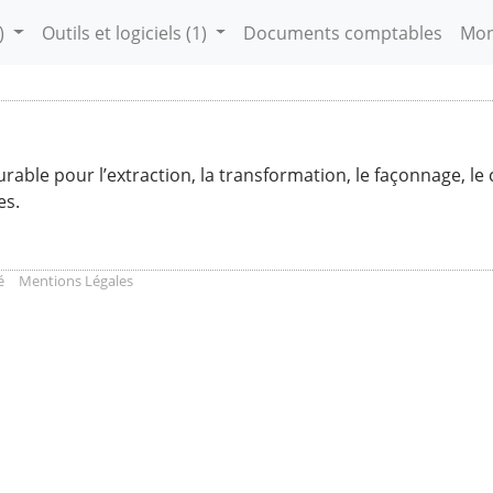
)
Outils et logiciels
(1)
Documents comptables
Mon
rable pour l’extraction, la transformation, le façonnage, l
es.
é
Mentions Légales