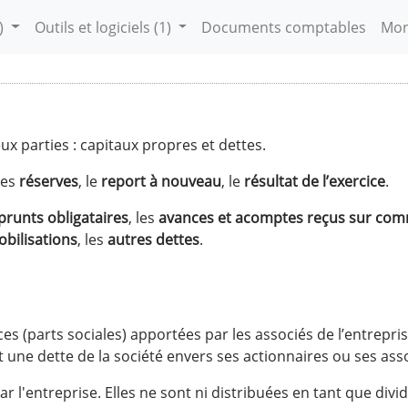
)
Outils et logiciels
(1)
Documents comptables
Mon
ux parties : capitaux propres et dettes.
 les
réserves
, le
report à nouveau
, le
résultat de l’exercice
.
runts obligataires
, les
avances et acomptes reçus sur co
bilisations
, les
autres dettes
.
s (parts sociales) apportées par les associés de l’entrepr
une dette de la société envers ses actionnaires ou ses asso
l'entreprise. Elles ne sont ni distribuées en tant que divid