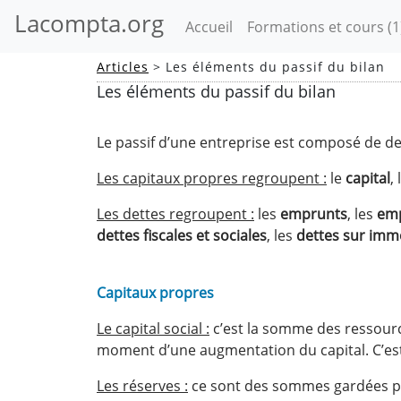
Lacompta.org
(current)
Accueil
Formations et cours
(1
Articles
> Les éléments du passif du bilan
Les éléments du passif du bilan
Le passif d’une entreprise est composé de de
Les capitaux propres regroupent :
le
capital
,
Les dettes regroupent :
les
emprunts
, les
emp
dettes fiscales et sociales
, les
dettes sur immo
Capitaux propres
Le capital social :
c’est la somme des ressource
moment d’une augmentation du capital. C’est 
Les réserves :
ce sont des sommes gardées par 