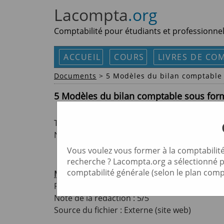
Lacompta
.org
Comptabilité pour étudiants et professionne
ACCUEIL
COURS
LIVRES DE COM
Documents
> 5 Modèles du bilan comptable 
5 Modèles du bilan comptable sous form
Type des modèles : Modèles sous format Excel
Nombre de modèles : cinq modèles (4 xls et 1 
Vous voulez vous former à la comptabilité
recherche ? Lacompta.org a sélectionné
comptabilité générale (selon le plan com
Modèle 1 :
Format : xls
Note de la rédaction : 5/5
Source du fichier : Externe (site web)