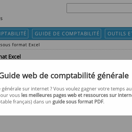
ls
PTABILITÉ
GUIDE DE COMPTABILITÉ
OUTILS E
sous format Excel
at Excel
 pour vous aider à établir votre bilan comptable.
Guide web de comptabilité générale
xlsx).
 générale sur internet ? Vous voulez gagner votre temps au 
 pour vous
les meilleures pages web et ressources sur intern
ptable français) dans un
guide sous format PDF
.