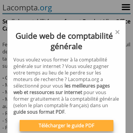
Lacompta
.org
Seuil de rentabilité sous format Excel et LibreOffice
Calc (xlsx,ods)
×
Guide web de comptabilité
Feuille de calcul Excel et libre office pour le calcul du seuil
générale
de rentabilité. Dans ce tableur de calcul vous avez un
tableau général de calcul qui contient les données
Vous voulez vous former à la comptabilité
suivantes :
générale sur internet ? Vous voulez gagner
votre temps au lieu de le perdre sur les
-
Chiffre d’affaire de la période des données.
moteurs de recherche ? Lacompta.org a
- Montant des charges fixes
sélectionné pour vous
les meilleures pages
- Montant des charges variables
web et ressources sur internet
pour vous
former gratuitement à la comptabilité générale
- Montant de la marge sur coûts variables (calcul
(selon le plan comptable français) dans un
automatique)
guide sous format PDF
.
- Résultat (calcul automatique)
- Seuil de rentabilité (calcul automatique)
Télécharger le guide PDF
- Point mort (calcul automatique)