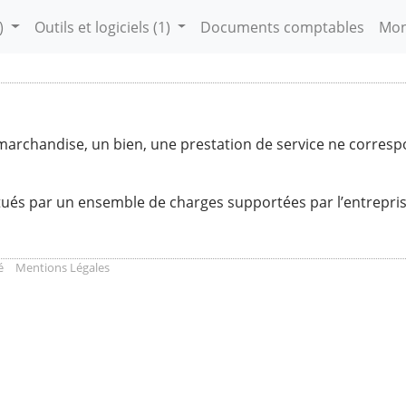
)
Outils et logiciels
(1)
Documents comptables
Mon
rchandise, un bien, une prestation de service ne correspo
itués par un ensemble de charges supportées par l’entreprise
é
Mentions Légales